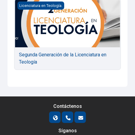
Segunda Generación de la Licenciatura en Teología
Licenciatura en Teología.
Segunda Generación de la Licenciatura en
Teología
Contáctenos
Síganos