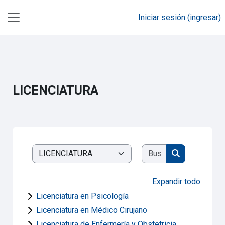
Campus Virtual de la Benemérita Universidad de Oaxaca BUO
Iniciar sesión (ingresar)
Saltar al contenido principal
El Éxito está en la BUO
Pánel lateral
LICENCIATURA
Buscar cursos
Categorías
Buscar curso
Expandir todo
Licenciatura en Psicología
Licenciatura en Médico Cirujano
Licenciatura de Enfermería y Obstetricia