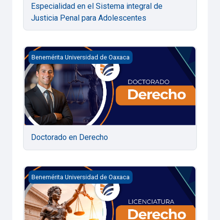
Especialidad en el Sistema integral de
Justicia Penal para Adolescentes
Doctorado en Derecho
Benemérita Universidad de Oaxaca
Doctorado en Derecho
Licenciatura en Derecho BUO
Benemérita Universidad de Oaxaca