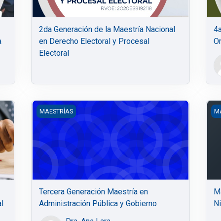
2da Generación de la Maestría Nacional
4a
a
en Derecho Electoral y Procesal
Or
Electoral
es y Sistema Acusatorio Adversarial
Tercera Generación Maestría en Administración Públi
Ma
MAESTRÍAS
M
Tercera Generación Maestría en
Ma
al
Administración Pública y Gobierno
N