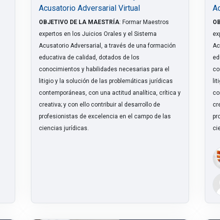
Acusatorio Adversarial Virtual
Ac
OBJETIVO DE LA MAESTRÍA
: Formar Maestros
OB
expertos en los Juicios Orales y el Sistema
ex
Acusatorio Adversarial, a través de una formación
Ac
educativa de calidad, dotados de los
ed
conocimientos y habilidades necesarias para el
co
litigio y la solución de las problemáticas jurídicas
li
contemporáneas, con una actitud analítica, crítica y
co
creativa; y con ello contribuir al desarrollo de
cre
profesionistas de excelencia en el campo de las
pr
ciencias jurídicas.
ci