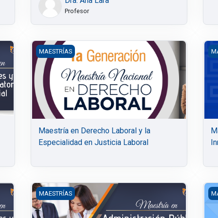
Dra. Ana Lara
Profesor
ios Orales y Sistema Acusatorio Adversarial
Maestría en Derecho Laboral y la Especialidad en Jus
Ma
MAESTRÍAS
M
Maestría en Derecho Laboral y la
Ma
Especialidad en Justicia Laboral
In
usatorio Adversarial 5ta Generación
Maestría en Administración Pública y Gobierno Virtual
De
MAESTRÍAS
M