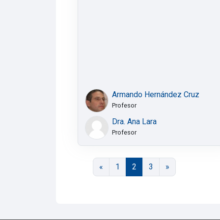
Armando Hernández Cruz
Profesor
Dra. Ana Lara
Profesor
Página anterior
Página 1
Página 2
Página 3
Página siguien
«
1
2
3
»