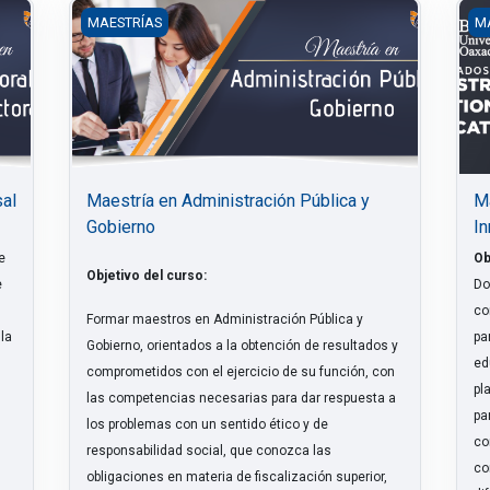
l Electoral
Maestría en Administración Pública y Gobierno
Ma
MAESTRÍAS
M
sal
Maestría en Administración Pública y
Ma
Gobierno
In
e
Ob
Objetivo del curso:
e
Do
s
co
Formar maestros en Administración Pública y
 la
pa
Gobierno, orientados a la obtención de resultados y
ed
comprometidos con el ejercicio de su función, con
pl
las competencias necesarias para dar respuesta a
pa
los problemas con un sentido ético y de
co
responsabilidad social, que conozca las
co
obligaciones en materia de fiscalización superior,