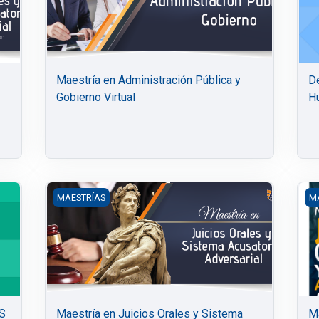
Maestría en Administración Pública y
De
Gobierno Virtual
H
DE LOS JUICIOS ORALES
Maestría en Juicios Orales y Sistema Acusatorio Adver
Ma
MAESTRÍAS
M
S
Maestría en Juicios Orales y Sistema
Ma