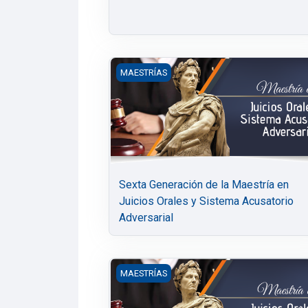
Sexta Generación de la Maestría en Juic
MAESTRÍAS
Sexta Generación de la Maestría en
Juicios Orales y Sistema Acusatorio
Adversarial
Maestría en Juicios Orales y Sistema Ac
MAESTRÍAS