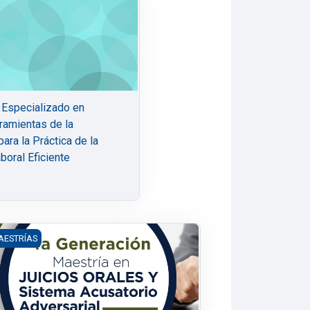
l Especializado en
ramientas de la
ara la Práctica de la
boral Eficiente
aboral
ectoral y Procesal Electoral
 Generación Maestría en Juicios Orales y Sistema Acusatorio Adv
AESTRÍAS