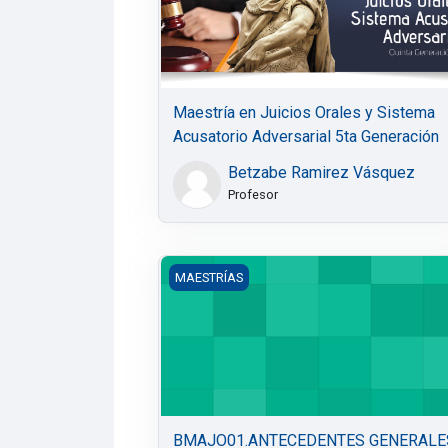
Maestría en Juicios Orales y Sistema
Acusatorio Adversarial 5ta Generación
Betzabe Ramirez Vásquez
Profesor
BMAJO01.ANTECEDENTES GENERALES 
MAESTRÍAS
BMAJO01.ANTECEDENTES GENERALE