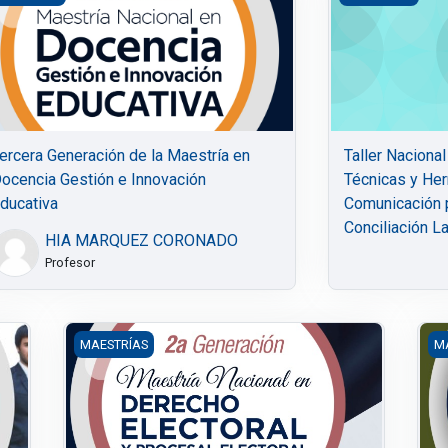
ercera Generación de la Maestría en
Taller Naciona
ocencia Gestión e Innovación
Técnicas y Her
ducativa
Comunicación p
Conciliación La
HIA MARQUEZ CORONADO
Profesor
recho Laboral" y 1a Generación de la Especialidad en Justicia L
2da Generación de la Maestría Nacional en Derecho El
4a
MAESTRÍAS
M