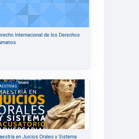
recho Internacional de los Derechos
umanos
sarial Virtual
estría en Juicios Orales y Sistema Acusatorio Adversarial
AESTRÍAS
estría en Juicios Orales y Sistema