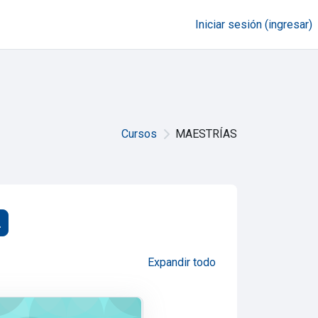
Iniciar sesión (ingresar)
Cursos
MAESTRÍAS
car cursos
uscar cursos
Expandir todo
ón Educativa
 Especializado en Técnicas y Herramientas de la Comunicación para